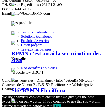
Tél. Centrale à béton : 081/44.14.50
Tél. Service Expéditions : 081/81.21.99
Fax : 081/44.54.95
Email : info@betonBPMN.com
Nos produits
Travaux hydrauliques
Solutions techniques
Produits de voiries
Béton préparé
Travaux ferroviaires
BPMN c’est aussi la sécurisation des
Nouvelles
sites
Nos dernières nouvelles
[wpcode id="3191"]
Conditions générales · Disclaimer · info@betonBPMN.com ·
Chaussée de Namur 2 - B-5150 Floriffoux ••• Webdesign &
Hosting
Data-Art
Site BPMN Floriffoux
We use analytical cookies to ensure that we give you the best
experience on our website. If you continue to use this site we will
assume that you are happy with it.
Ok