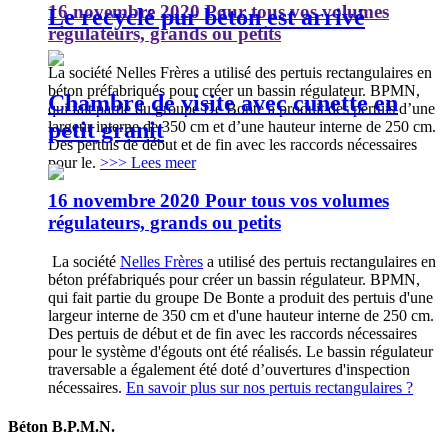
16 novembre 2020
Pour tous vos volumes
Le recyclé pur béton est arrivé
régulateurs, grands ou petits
La société Nelles Frères a utilisé des pertuis rectangulaires en
béton préfabriqués pour créer un bassin régulateur. BPMN,
Chambre de visite avec cunette en
qui fait partie du groupe De Bonte a produit des pertuis d’une
petit granit
largeur interne de 350 cm et d’une hauteur interne de 250 cm.
Des pertuis de début et de fin avec les raccords nécessaires
pour le.
>>> Lees meer
16 novembre 2020
Pour tous vos volumes
régulateurs, grands ou petits
La société
Nelles Frères
a utilisé des pertuis rectangulaires en
béton préfabriqués pour créer un bassin régulateur. BPMN,
qui fait partie du groupe De Bonte a produit des pertuis d'une
largeur interne de 350 cm et d'une hauteur interne de 250 cm.
Des pertuis de début et de fin avec les raccords nécessaires
pour le système d'égouts ont été réalisés. Le bassin régulateur
traversable a également été doté d’ouvertures d'inspection
nécessaires.
En savoir plus sur nos pertuis rectangulaires ?
Béton B.P.M.N.