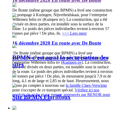
16 décembre 2020
En route avec De Bonte
De Bonte (même groupe que BPMN) a livré une construction
de pompage à Kuringen, Nijverheidskaai, pour l’entreprise
Willemen Infra nv (Kumpen nv). La construction, qui a été
divisée en deux parties, est installée sous la surface de la
route. Le poids des pièces individuelles revient à environ 57
tonnes par pièce ! De plus, ils.
>>> Lees meer
16 décembre 2020
En route avec De Bonte
De Bonte (même groupe que BPMN) a livré une
BPMN c’est aussi la sécurisation des
construction de pompage à Kuringen, Nijverheidskaai, pour
l'entreprise Willemen Infra nv (
Kumpen nv
). La construction,
sites
qui a été divisée en deux parties, est installée sous la surface
de la route. Le poids des pièces individuelles revient à environ
57 tonnes par pièce ! De plus, ils mesuraient jusqu'à 7,9 m de
long, 4,1 m de large et 2,85 m de haut. Heureusement, nous
avons pu compter à nouveau sur
la famille Claes-Verwimp
pour s'occuper de ce transport spécial.
Vérifiez ici nos
produits de niche et sur mesure approuvés par BENOR pour
Site BPMN Floriffoux
la construction d'égouts
.